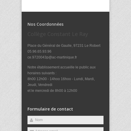
Nos Coordonnées
Collège Constant Le Ray
Place du Général de Gaulle, 97231 Le Robert
05.96.65.93.96
ce.9720043p@ac-martinique.fr
Notre établissement accueille le public aux
horaires suivants :
8h00 12h00 - 14hoo 16hoo - Lundi, Mardi,
Jeudi, Vendredi
et le mercredi de 8h00 à 12h00
Formulaire de contact